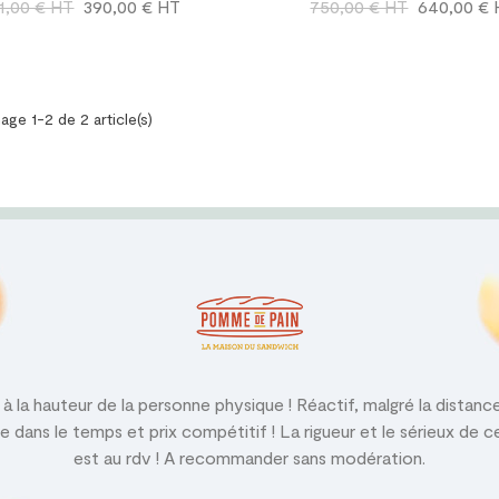
x
Prix
Prix
Prix
1,00 € HT
390,00 € HT
750,00 € HT
640,00 €
bituel
habituel
age 1-2 de 2 article(s)
à la hauteur de la personne physique ! Réactif, malgré la distanc
le dans le temps et prix compétitif ! La rigueur et le sérieux de 
est au rdv ! A recommander sans modération.