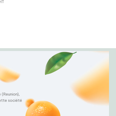
 HT
e (Reunion),
cette société