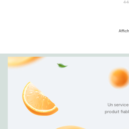
Pri
44
ha
Affich
Un service 
produit fiab