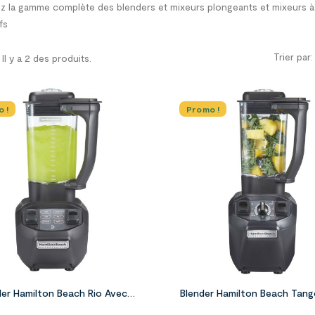
 la gamme complète des blenders et mixeurs plongeants et mixeurs à 
fs
Trier par:
Il y a 2 des produits.
 !
Promo !


der Hamilton Beach Rio Avec
Blender Hamilton Beach Tan
Jarre Tritan 1,4 L
Jarre Tritan 1,4 L