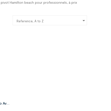
pivot Hamilton beach pour professionnels, à prix

Reference, A to Z


go Avec